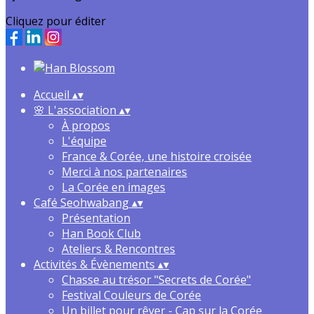
Cliquez pour éditer
Accueil
▴
▾
🌸 L'association
▴
▾
À propos
L'équipe
France & Corée, une histoire croisée
Merci à nos partenaires
La Corée en images
Café Seohwabang
▴
▾
Présentation
Han Book Club
Ateliers & Rencontres
Activités & Évènements
▴
▾
Chasse au trésor "Secrets de Corée"
Festival Couleurs de Corée
Un billet pour rêver - Cap sur la Corée