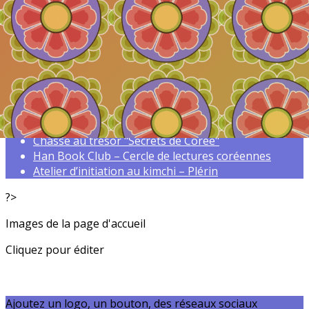
Exporter les lignes sélectionnées
Exporter toutes les colonnes
Exporter uniquement les colonnes affichées
Menu
<
>
Chasse au trésor "Secrets de Corée"
Han Book Club – Cercle de lectures coréennes
Atelier d’initiation au kimchi – Plérin
?>
Images de la page d'accueil
Cliquez pour éditer
Ajoutez un logo, un bouton, des réseaux sociaux