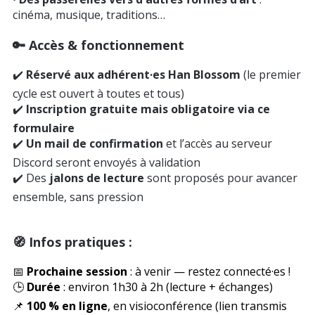
cinéma, musique, traditions…
🔑 Accès & fonctionnement
✔️
Réservé aux adhérent·es Han Blossom
(le premier
cycle est ouvert à toutes et tous)
✔️
Inscription gratuite mais obligatoire via ce
formulaire
✔️
Un mail de confirmation
et l’accès au serveur
Discord seront envoyés à validation
✔️ Des
jalons de lecture
sont proposés pour avancer
ensemble, sans pression
🧭 Infos pratiques :
📅
Prochaine session
: à venir — restez connecté·es !
🕒
Durée
: environ 1h30 à 2h (lecture + échanges)
📌
100 % en ligne
, en visioconférence (lien transmis