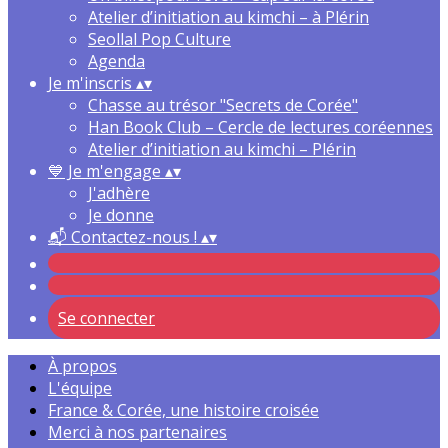
Atelier d’initiation au kimchi – à Plérin
Seollal Pop Culture
Agenda
Je m'inscris
▴
▾
Chasse au trésor "Secrets de Corée"
Han Book Club – Cercle de lectures coréennes
Atelier d’initiation au kimchi – Plérin
💙 Je m'engage
▴
▾
J'adhère
Je donne
📬 Contactez-nous !
▴
▾
Se connecter
À propos
L'équipe
France & Corée, une histoire croisée
Merci à nos partenaires