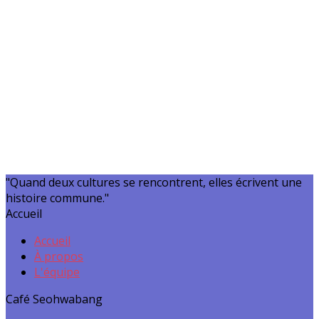
"Quand deux cultures se rencontrent, elles écrivent une
histoire commune."
Accueil
Accueil
À propos
L'équipe
Café Seohwabang