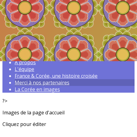
Exporter les lignes sélectionnées
Exporter toutes les colonnes
Exporter uniquement les colonnes affichées
Menu
<
>
À propos
L'équipe
France & Corée, une histoire croisée
Merci à nos partenaires
La Corée en images
?>
Images de la page d'accueil
Cliquez pour éditer