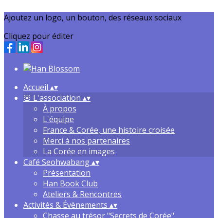
Ajoutez un logo, un bouton, des réseaux sociaux
Cliquez pour éditer
Accueil
▴
▾
🌸 L'association
▴
▾
À propos
L'équipe
France & Corée, une histoire croisée
Merci à nos partenaires
La Corée en images
Café Seohwabang
▴
▾
Présentation
Han Book Club
Ateliers & Rencontres
Activités & Évènements
▴
▾
Chasse au trésor "Secrets de Corée"