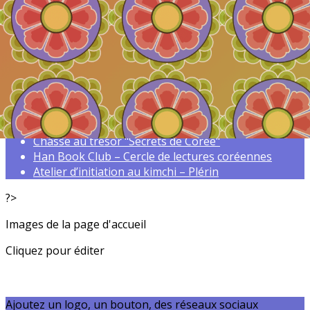
Exporter les lignes sélectionnées
Exporter toutes les colonnes
Exporter uniquement les colonnes affichées
Menu
<
>
Chasse au trésor "Secrets de Corée"
Han Book Club – Cercle de lectures coréennes
Atelier d’initiation au kimchi – Plérin
?>
Images de la page d'accueil
Cliquez pour éditer
Ajoutez un logo, un bouton, des réseaux sociaux