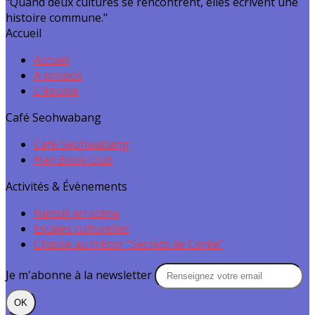
"Quand deux cultures se rencontrent, elles écrivent une
histoire commune."
Accueil
Accueil
À propos
L'équipe
Café Seohwabang
Café Seohwabang
Han Book Club
Activités & Évènements
Hansik en scène
Escales culturelles
Chasse au trésor "Secrets de Corée"
Je m'abonne à la newsletter
OK