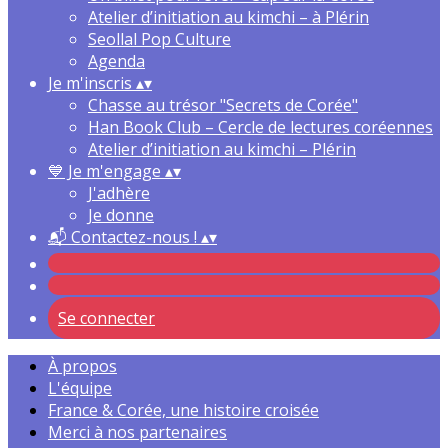
Atelier d’initiation au kimchi – à Plérin
Seollal Pop Culture
Agenda
Je m'inscris
▴
▾
Chasse au trésor "Secrets de Corée"
Han Book Club – Cercle de lectures coréennes
Atelier d’initiation au kimchi – Plérin
💙 Je m'engage
▴
▾
J'adhère
Je donne
📬 Contactez-nous !
▴
▾
Se connecter
À propos
L'équipe
France & Corée, une histoire croisée
Merci à nos partenaires