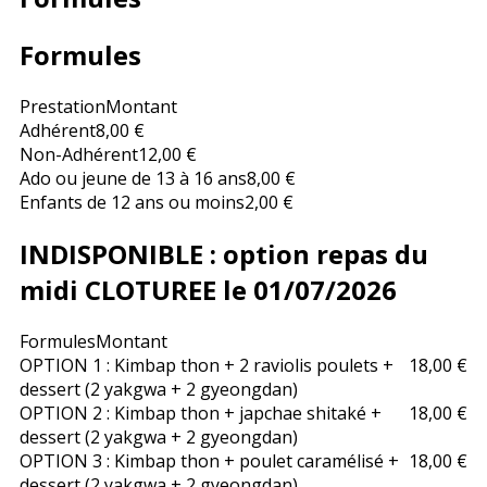
Formules
Prestation
Montant
Adhérent
8,00 €
Non-Adhérent
12,00 €
Ado ou jeune de 13 à 16 ans
8,00 €
Enfants de 12 ans ou moins
2,00 €
INDISPONIBLE : option repas du
midi CLOTUREE le 01/07/2026
Formules
Montant
OPTION 1 : Kimbap thon + 2 raviolis poulets +
18,00 €
dessert (2 yakgwa + 2 gyeongdan)
OPTION 2 : Kimbap thon + japchae shitaké +
18,00 €
dessert (2 yakgwa + 2 gyeongdan)
OPTION 3 : Kimbap thon + poulet caramélisé +
18,00 €
dessert (2 yakgwa + 2 gyeongdan)