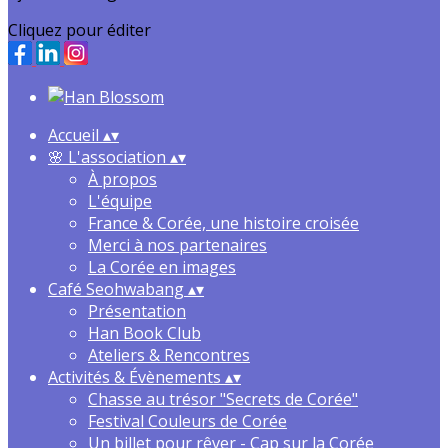
Cliquez pour éditer
Accueil
▴
▾
🌸 L'association
▴
▾
À propos
L'équipe
France & Corée, une histoire croisée
Merci à nos partenaires
La Corée en images
Café Seohwabang
▴
▾
Présentation
Han Book Club
Ateliers & Rencontres
Activités & Évènements
▴
▾
Chasse au trésor "Secrets de Corée"
Festival Couleurs de Corée
Un billet pour rêver - Cap sur la Corée